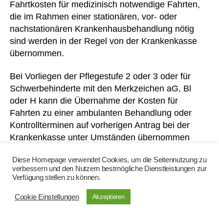
c
Fahrtkosten für medizinisch notwendige Fahrten,
k
die im Rahmen einer stationären, vor- oder
er
nachstationären Krankenhausbehandlung nötig
,
sind werden in der Regel von der Krankenkasse
Bl
übernommen.
ut
v
Bei Vorliegen der Pflegestufe 2 oder 3 oder für
er
d
Schwerbehinderte mit den Merkzeichen aG, Bl
ü
oder H kann die Übernahme der Kosten für
n
Fahrten zu einer ambulanten Behandlung oder
n
Kontrollterminen auf vorherigen Antrag bei der
u
Krankenkasse unter Umständen übernommen
n
werden.
g
,
Diese Homepage verwendet Cookies, um die Seitennutzung zu
c
verbessern und den Nutzern bestmögliche Dienstleistungen zur
o
Gerinnungsmessgerät
Verfügung stellen zu können.
nt
ro
Cookie Einstellungen
Akzeptieren
Nach erfolgreicher Teilnahme an einer Schulung
ll
zum Thema Selbstmanagement der
er