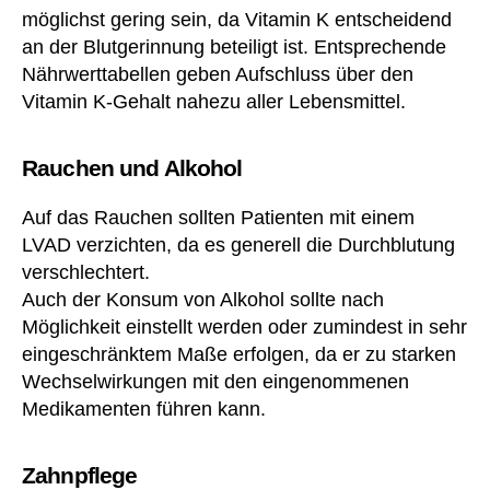
c
möglichst gering sein, da Vitamin K entscheidend
e
an der Blutgerinnung beteiligt ist. Entsprechende
n
Nährwerttabellen geben Aufschluss über den
o
Vitamin K-Gehalt nahezu aller Lebensmittel.
c
o
u
Rauchen und Alkohol
m
ar
Auf das Rauchen sollten Patienten mit einem
ol
LVAD verzichten, da es generell die Durchblutung
,
A
verschlechtert.
m
Auch der Konsum von Alkohol sollte nach
o
Möglichkeit einstellt werden oder zumindest in sehr
xi
eingeschränktem Maße erfolgen, da er zu starken
lli
Wechselwirkungen mit den eingenommenen
n
,
Medikamenten führen kann.
A
nt
ra
Zahnpflege
g