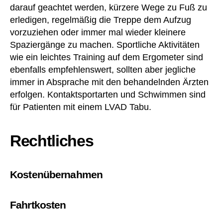
6
darauf geachtet werden, kürzere Wege zu Fuß zu
8
erledigen, regelmäßig die Treppe dem Aufzug
ff
vorzuziehen oder immer mal wieder kleinere
S
Spaziergänge zu machen. Sportliche Aktivitäten
G
wie ein leichtes Training auf dem Ergometer sind
B
ebenfalls empfehlenswert, sollten aber jegliche
I
immer in Absprache mit den behandelnden Ärzten
X
)
,
erfolgen. Kontaktsportarten und Schwimmen sind
A
für Patienten mit einem LVAD Tabu.
te
m
Rechtliches
n
ot
,
B
Kostenübernahmen
et
a-
Bl
Fahrtkosten
o