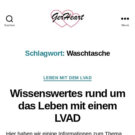
Suchen
Menü
GerHeart
-
das
LVAD
Schlagwort:
Waschtasche
Hemd
Kategorien
LEBEN MIT DEM LVAD
Wissenswertes rund um
das Leben mit einem
LVAD
Hier haben wir einige Informationen zum Thema