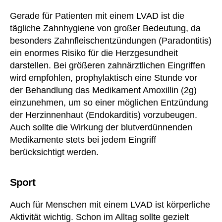
a
Gerade für Patienten mit einem LVAD ist die
u
tägliche Zahnhygiene von großer Bedeutung, da
c
besonders Zahnfleischentzündungen (Paradontitis)
h
ein enormes Risiko für die Herzgesundheit
S
c
darstellen. Bei größeren zahnärztlichen Eingriffen
h
wird empfohlen, prophylaktisch eine Stunde vor
w
der Behandlung das Medikament Amoxillin (2g)
er
einzunehmen, um so einer möglichen Entzündung
b
der Herzinnenhaut (Endokarditis) vorzubeugen.
e
Auch sollte die Wirkung der blutverdünnenden
hi
Medikamente stets bei jedem Eingriff
n
d
berücksichtigt werden.
er
u
Sport
n
g
Auch für Menschen mit einem LVAD ist körperliche
(§
Aktivität wichtig. Schon im Alltag sollte gezielt
§