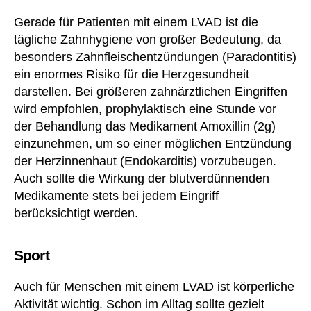
a
Gerade für Patienten mit einem LVAD ist die
u
tägliche Zahnhygiene von großer Bedeutung, da
c
besonders Zahnfleischentzündungen (Paradontitis)
h
ein enormes Risiko für die Herzgesundheit
S
c
darstellen. Bei größeren zahnärztlichen Eingriffen
h
wird empfohlen, prophylaktisch eine Stunde vor
w
der Behandlung das Medikament Amoxillin (2g)
er
einzunehmen, um so einer möglichen Entzündung
b
der Herzinnenhaut (Endokarditis) vorzubeugen.
e
Auch sollte die Wirkung der blutverdünnenden
hi
Medikamente stets bei jedem Eingriff
n
d
berücksichtigt werden.
er
u
Sport
n
g
Auch für Menschen mit einem LVAD ist körperliche
(§
Aktivität wichtig. Schon im Alltag sollte gezielt
§