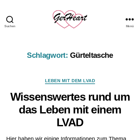
Suchen
Menü
GerHeart
-
das
LVAD
Schlagwort:
Gürteltasche
Hemd
Kategorien
LEBEN MIT DEM LVAD
Wissenswertes rund um
das Leben mit einem
LVAD
Hier haben wir einige Informationen zum Thema