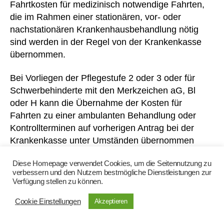
c
Fahrtkosten für medizinisch notwendige Fahrten,
k
die im Rahmen einer stationären, vor- oder
er
nachstationären Krankenhausbehandlung nötig
,
sind werden in der Regel von der Krankenkasse
Bl
übernommen.
ut
v
Bei Vorliegen der Pflegestufe 2 oder 3 oder für
er
d
Schwerbehinderte mit den Merkzeichen aG, Bl
ü
oder H kann die Übernahme der Kosten für
n
Fahrten zu einer ambulanten Behandlung oder
n
Kontrollterminen auf vorherigen Antrag bei der
u
Krankenkasse unter Umständen übernommen
n
werden.
g
,
Diese Homepage verwendet Cookies, um die Seitennutzung zu
c
verbessern und den Nutzern bestmögliche Dienstleistungen zur
o
Gerinnungsmessgerät
Verfügung stellen zu können.
nt
ro
Cookie Einstellungen
Akzeptieren
Nach erfolgreicher Teilnahme an einer Schulung
ll
zum Thema Selbstmanagement der
er