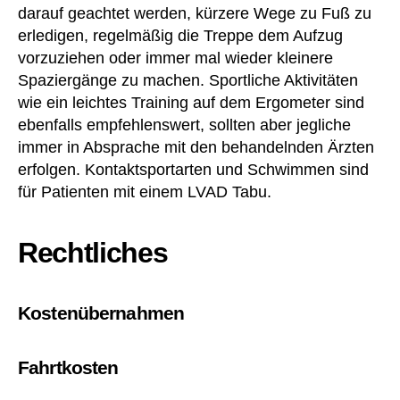
6
darauf geachtet werden, kürzere Wege zu Fuß zu
8
erledigen, regelmäßig die Treppe dem Aufzug
ff
vorzuziehen oder immer mal wieder kleinere
S
Spaziergänge zu machen. Sportliche Aktivitäten
G
wie ein leichtes Training auf dem Ergometer sind
B
ebenfalls empfehlenswert, sollten aber jegliche
I
immer in Absprache mit den behandelnden Ärzten
X
)
,
erfolgen. Kontaktsportarten und Schwimmen sind
A
für Patienten mit einem LVAD Tabu.
te
m
Rechtliches
n
ot
,
B
Kostenübernahmen
et
a-
Bl
Fahrtkosten
o