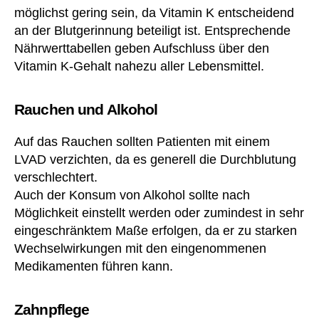
c
möglichst gering sein, da Vitamin K entscheidend
e
an der Blutgerinnung beteiligt ist. Entsprechende
n
Nährwerttabellen geben Aufschluss über den
o
Vitamin K-Gehalt nahezu aller Lebensmittel.
c
o
u
Rauchen und Alkohol
m
ar
Auf das Rauchen sollten Patienten mit einem
ol
LVAD verzichten, da es generell die Durchblutung
,
A
verschlechtert.
m
Auch der Konsum von Alkohol sollte nach
o
Möglichkeit einstellt werden oder zumindest in sehr
xi
eingeschränktem Maße erfolgen, da er zu starken
lli
Wechselwirkungen mit den eingenommenen
n
,
Medikamenten führen kann.
A
nt
ra
Zahnpflege
g