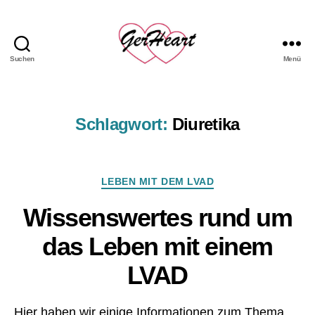
Suchen
Menü
GerHeart
-
das
LVAD
Schlagwort:
Diuretika
Hemd
Kategorien
LEBEN MIT DEM LVAD
Wissenswertes rund um
das Leben mit einem
LVAD
Hier haben wir einige Informationen zum Thema