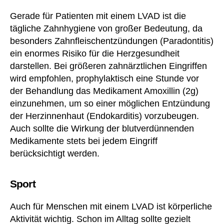
a
Gerade für Patienten mit einem LVAD ist die
u
tägliche Zahnhygiene von großer Bedeutung, da
c
besonders Zahnfleischentzündungen (Paradontitis)
h
ein enormes Risiko für die Herzgesundheit
S
c
darstellen. Bei größeren zahnärztlichen Eingriffen
h
wird empfohlen, prophylaktisch eine Stunde vor
w
der Behandlung das Medikament Amoxillin (2g)
er
einzunehmen, um so einer möglichen Entzündung
b
der Herzinnenhaut (Endokarditis) vorzubeugen.
e
Auch sollte die Wirkung der blutverdünnenden
hi
Medikamente stets bei jedem Eingriff
n
d
berücksichtigt werden.
er
u
Sport
n
g
Auch für Menschen mit einem LVAD ist körperliche
(§
Aktivität wichtig. Schon im Alltag sollte gezielt
§