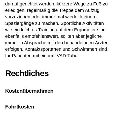
6
darauf geachtet werden, kürzere Wege zu Fuß zu
8
erledigen, regelmäßig die Treppe dem Aufzug
ff
vorzuziehen oder immer mal wieder kleinere
S
Spaziergänge zu machen. Sportliche Aktivitäten
G
wie ein leichtes Training auf dem Ergometer sind
B
ebenfalls empfehlenswert, sollten aber jegliche
I
immer in Absprache mit den behandelnden Ärzten
X
)
,
erfolgen. Kontaktsportarten und Schwimmen sind
A
für Patienten mit einem LVAD Tabu.
te
m
Rechtliches
n
ot
,
B
Kostenübernahmen
et
a-
Bl
Fahrtkosten
o