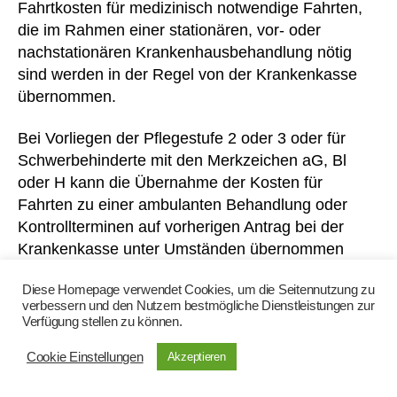
c
Fahrtkosten für medizinisch notwendige Fahrten,
k
die im Rahmen einer stationären, vor- oder
er
nachstationären Krankenhausbehandlung nötig
,
sind werden in der Regel von der Krankenkasse
Bl
übernommen.
ut
v
Bei Vorliegen der Pflegestufe 2 oder 3 oder für
er
d
Schwerbehinderte mit den Merkzeichen aG, Bl
ü
oder H kann die Übernahme der Kosten für
n
Fahrten zu einer ambulanten Behandlung oder
n
Kontrollterminen auf vorherigen Antrag bei der
u
Krankenkasse unter Umständen übernommen
n
werden.
g
,
Diese Homepage verwendet Cookies, um die Seitennutzung zu
c
verbessern und den Nutzern bestmögliche Dienstleistungen zur
o
Gerinnungsmessgerät
Verfügung stellen zu können.
nt
ro
Cookie Einstellungen
Akzeptieren
Nach erfolgreicher Teilnahme an einer Schulung
ll
zum Thema Selbstmanagement der
er