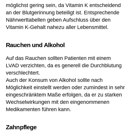
c
möglichst gering sein, da Vitamin K entscheidend
e
an der Blutgerinnung beteiligt ist. Entsprechende
n
Nährwerttabellen geben Aufschluss über den
o
Vitamin K-Gehalt nahezu aller Lebensmittel.
c
o
u
Rauchen und Alkohol
m
ar
Auf das Rauchen sollten Patienten mit einem
ol
LVAD verzichten, da es generell die Durchblutung
,
A
verschlechtert.
m
Auch der Konsum von Alkohol sollte nach
o
Möglichkeit einstellt werden oder zumindest in sehr
xi
eingeschränktem Maße erfolgen, da er zu starken
lli
Wechselwirkungen mit den eingenommenen
n
,
Medikamenten führen kann.
A
nt
ra
Zahnpflege
g