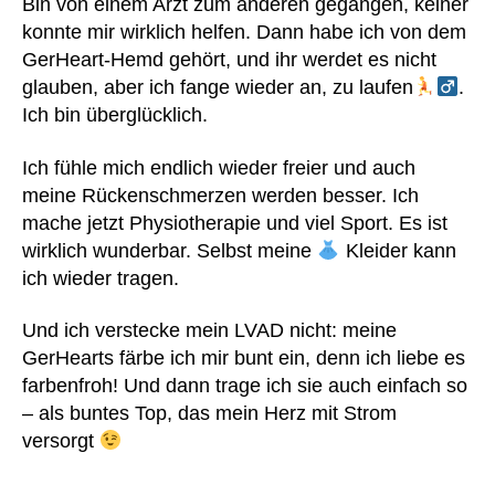
Bin von einem Arzt zum anderen gegangen, keiner
a
konnte mir wirklich helfen. Dann habe ich von dem
g
GerHeart-Hemd gehört, und ihr werdet es nicht
e
glauben, aber ich fange wieder an, zu laufen
.
n
,
G
Ich bin überglücklich.
er
H
Ich fühle mich endlich wieder freier und auch
e
meine Rückenschmerzen werden besser. Ich
ar
mache jetzt Physiotherapie und viel Sport. Es ist
t
,
wirklich wunderbar. Selbst meine
Kleider kann
H
ich wieder tragen.
e
ar
Und ich verstecke mein LVAD nicht: meine
t
m
GerHearts färbe ich mir bunt ein, denn ich liebe es
at
farbenfroh! Und dann trage ich sie auch einfach so
e
– als buntes Top, das mein Herz mit Strom
3
,
versorgt
H
er