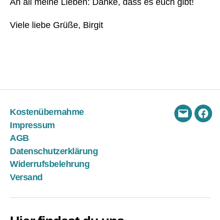
An all meine Lieben: Danke, dass es euch gibt!
h
er
Viele liebe Grüße, Birgit
z
,
L
V
A
Schlagwörter
D
,
L
V
Kostenübernahme
A
E-
Fac
Impressum
D
Mail
AGB
H
Datenschutzerklärung
e
m
Widerrufsbelehrung
d
,
Versand
L
V
A
D