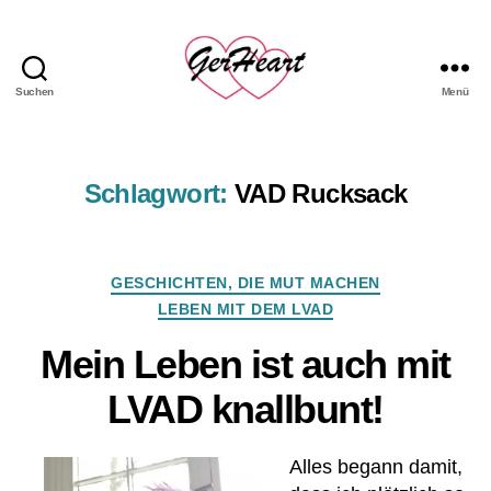
Suchen
Menü
GerHeart
-
das
LVAD
Schlagwort:
VAD Rucksack
Hemd
Kategorien
GESCHICHTEN, DIE MUT MACHEN
LEBEN MIT DEM LVAD
Mein Leben ist auch mit
LVAD knallbunt!
Alles begann damit,