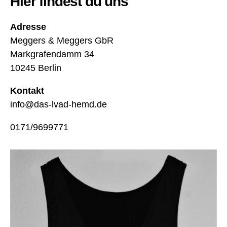
Hier findest du uns
R
u
Adresse
c
Meggers & Meggers GbR
k
s
Markgrafendamm 34
a
10245 Berlin
c
k
,
Kontakt
L
info@das-lvad-hemd.de
V
A
0171/9699771
D
W
e
st
e
,
L
V
A
D