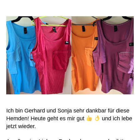
z
u
nt
er
st
üt
z
u
n
g
s
s
y
st
e
m
Ich bin Gerhard und Sonja sehr dankbar für diese
,
Hemden! Heute geht es mir gut
und ich lebe
K
jetzt wieder.
u
n
st