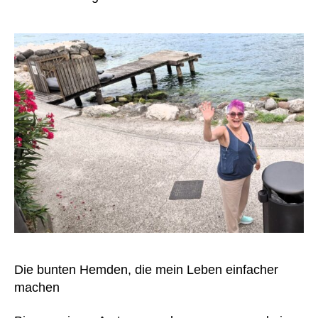
A
b
b
ot
t
,
A
k
k
u
s
L
V
Die bunten Hemden, die mein Leben einfacher
A
machen
D
tr