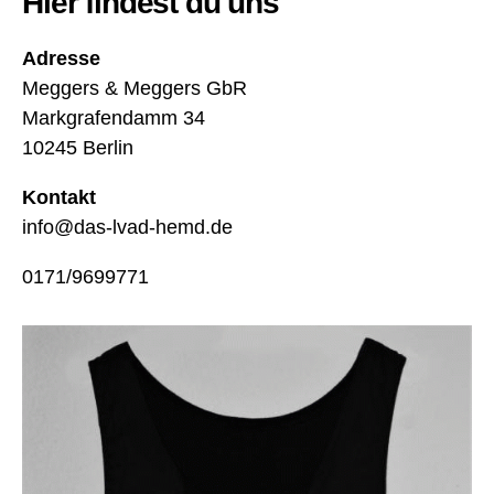
Hier findest du uns
R
u
Adresse
c
Meggers & Meggers GbR
k
s
Markgrafendamm 34
a
10245 Berlin
c
k
,
Kontakt
L
info@das-lvad-hemd.de
V
A
0171/9699771
D
W
e
st
e
,
L
V
A
D