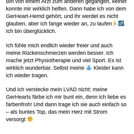
Bin von einem Arzt zum anderen gegangen, keiner
a
konnte mir wirklich helfen. Dann habe ich von dem
g
GerHeart-Hemd gehört, und ihr werdet es nicht
e
glauben, aber ich fange wieder an, zu laufen
.
n
,
G
Ich bin überglücklich.
er
H
Ich fühle mich endlich wieder freier und auch
e
meine Rückenschmerzen werden besser. Ich
ar
mache jetzt Physiotherapie und viel Sport. Es ist
t
,
wirklich wunderbar. Selbst meine
Kleider kann
H
ich wieder tragen.
e
ar
Und ich verstecke mein LVAD nicht: meine
t
m
GerHearts färbe ich mir bunt ein, denn ich liebe es
at
farbenfroh! Und dann trage ich sie auch einfach so
e
– als buntes Top, das mein Herz mit Strom
3
,
versorgt
H
er