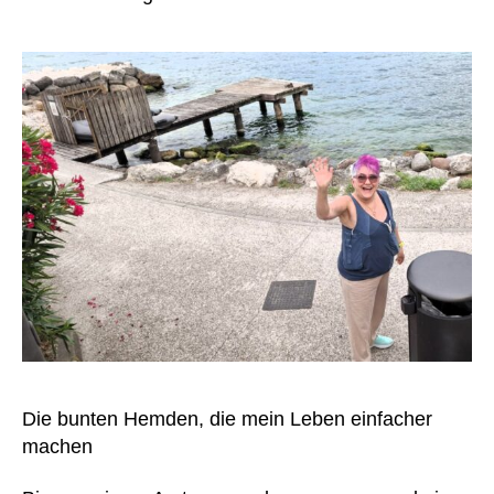
A
b
b
ot
t
,
A
k
k
u
s
L
V
Die bunten Hemden, die mein Leben einfacher
A
machen
D
tr