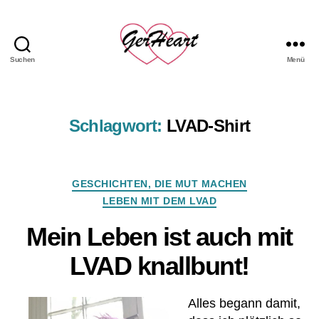
Suchen
Menü
GerHeart
-
das
LVAD
Schlagwort:
LVAD-Shirt
Hemd
Kategorien
GESCHICHTEN, DIE MUT MACHEN
LEBEN MIT DEM LVAD
Mein Leben ist auch mit
LVAD knallbunt!
Alles begann damit,