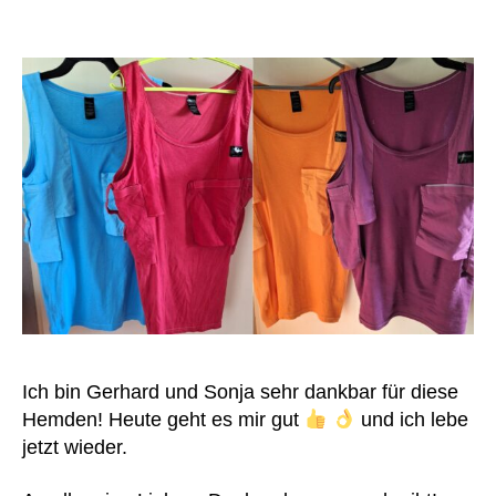
z
u
nt
er
st
üt
z
u
n
g
s
s
y
st
e
m
Ich bin Gerhard und Sonja sehr dankbar für diese
,
Hemden! Heute geht es mir gut
und ich lebe
K
jetzt wieder.
u
n
st