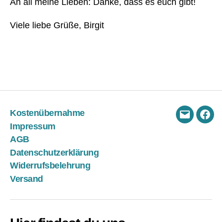
An all meine Lieben: Danke, dass es euch gibt!
h
er
Viele liebe Grüße, Birgit
z
,
L
V
A
Schlagwörter
D
,
L
V
Kostenübernahme
A
E-
Fac
Impressum
D
Mail
AGB
H
Datenschutzerklärung
e
m
Widerrufsbelehrung
d
,
Versand
L
V
A
D