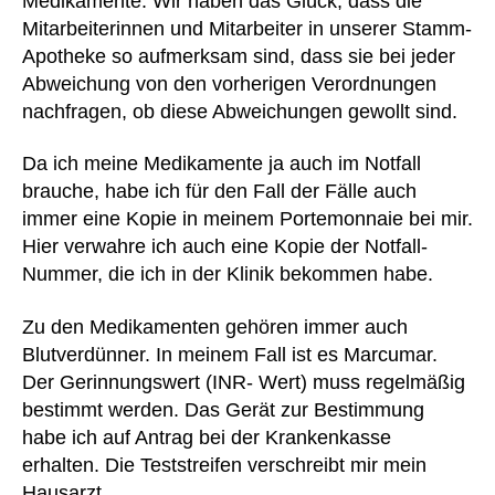
Medikamente. Wir haben das Glück, dass die
nt
Mitarbeiterinnen und Mitarbeiter in unserer Stamm-
rä
Apotheke so aufmerksam sind, dass sie bei jeder
g
Abweichung von den vorherigen Verordnungen
e
,
nachfragen, ob diese Abweichungen gewollt sind.
A
rz
Da ich meine Medikamente ja auch im Notfall
t
,
brauche, habe ich für den Fall der Fälle auch
Ä
rz
immer eine Kopie in meinem Portemonnaie bei mir.
te
Hier verwahre ich auch eine Kopie der Notfall-
,
Nummer, die ich in der Klinik bekommen habe.
A
ut
Zu den Medikamenten gehören immer auch
o
,
Blutverdünner. In meinem Fall ist es Marcumar.
B
Der Gerinnungswert (INR- Wert) muss regelmäßig
e
bestimmt werden. Das Gerät zur Bestimmung
g
ut
habe ich auf Antrag bei der Krankenkasse
a
erhalten. Die Teststreifen verschreibt mir mein
c
Hausarzt.