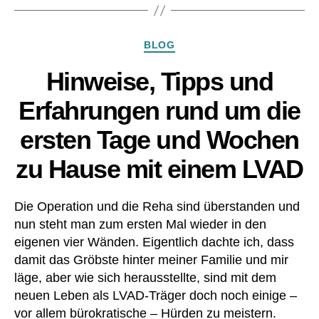
st
s
h
g
er
Kategorien
er
BLOG
z
,
ät
L
Hinweise, Tipps und
,
V
N
Erfahrungen rund um die
A
e
D
b
ersten Tage und Wochen
,
e
M
n
zu Hause mit einem LVAD
ar
w
c
ir
u
k
Die Operation und die Reha sind überstanden und
m
u
nun steht man zum ersten Mal wieder in den
ar
n
eigenen vier Wänden. Eigentlich dachte ich, dass
,
g
damit das Gröbste hinter meiner Familie und mir
M
e
e
läge, aber wie sich herausstellte, sind mit dem
n
,
di
neuen Leben als LVAD-Träger doch noch einige –
öf
k
fe
vor allem bürokratische – Hürden zu meistern.