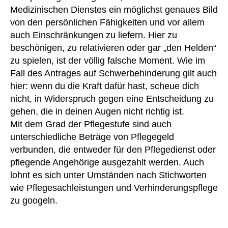
er
Medizinischen Dienstes ein möglichst genaues Bild
e
in
von den persönlichen Fähigkeiten und vor allem
n
n
e
,
auch Einschränkungen zu liefern. Hier zu
u
In
beschönigen, zu relativieren oder gar „den Helden“
n
fe
zu spielen, ist der völlig falsche Moment. Wie im
g
kt
Fall des Antrages auf Schwerbehinderung gilt auch
s
io
hier: wenn du die Kraft dafür hast, scheue dich
w
n
,
nicht, in Widerspruch gegen eine Entscheidung zu
er
I
t
,
gehen, die in deinen Augen nicht richtig ist.
N
G
R
Mit dem Grad der Pflegestufe sind auch
e
,
unterschiedliche Beträge von Pflegegeld
w
K
verbunden, die entweder für den Pflegedienst oder
ic
F
pflegende Angehörige ausgezahlt werden. Auch
ht
Z
lohnt es sich unter Umständen nach Stichworten
,
-
wie Pflegesachleistungen und Verhinderungspflege
H
S
a
zu googeln.
te
u
u
s
er