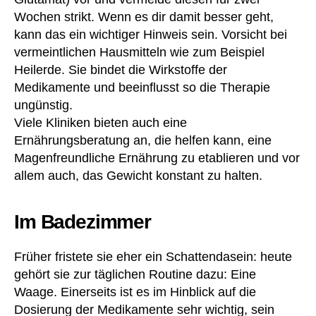
a
,
Wochen strikt. Wenn es dir damit besser geht,
c
D
kann das ein wichtiger Hinweis sein. Vorsicht bei
ht
u
vermeintlichen Hausmitteln wie zum Beispiel
u
s
Heilerde. Sie bindet die Wirkstoffe der
n
c
Medikamente und beeinflusst so die Therapie
g
,
ht
B
ungünstig.
a
ei
s
Viele Kliniken bieten auch eine
bl
c
Ernährungsberatung an, die helfen kann, eine
at
h
Magenfreundliche Ernährung zu etablieren und vor
t
,
e
,
allem auch, das Gewicht konstant zu halten.
b
E
et
rf
ro
a
Im Badezimmer
ff
hr
e
u
Früher fristete sie eher ein Schattendasein: heute
n
n
e
,
gehört sie zur täglichen Routine dazu: Eine
g
,
Bl
Waage. Einerseits ist es im Hinblick auf die
er
ut
fa
Dosierung der Medikamente sehr wichtig, sein