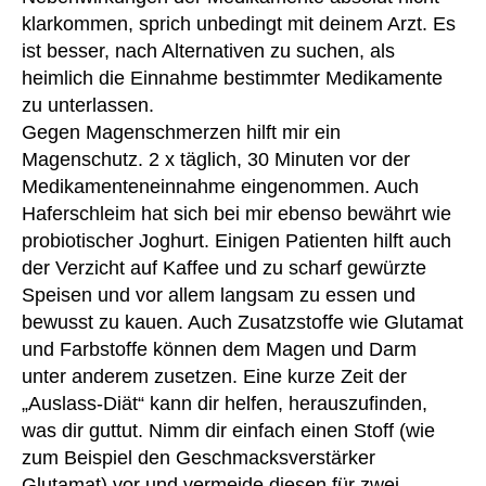
ri
klarkommen, sprich unbedingt mit deinem Arzt. Es
g
,
v
A
ist besser, nach Alternativen zu suchen, als
el
nt
in
heimlich die Einnahme bestimmter Medikamente
rä
e
,
zu unterlassen.
g
D
Gegen Magenschmerzen hilft mir ein
e
,
u
Magenschutz. 2 x täglich, 30 Minuten vor der
A
s
Medikamenteneinnahme eingenommen. Auch
rz
c
Haferschleim hat sich bei mir ebenso bewährt wie
t
,
h
Ä
probiotischer Joghurt. Einigen Patienten hilft auch
e
rz
n
,
der Verzicht auf Kaffee und zu scharf gewürzte
te
D
Speisen und vor allem langsam zu essen und
,
u
bewusst zu kauen. Auch Zusatzstoffe wie Glutamat
A
s
und Farbstoffe können dem Magen und Darm
ut
c
unter anderem zusetzen. Eine kurze Zeit der
o
,
h
„Auslass-Diät“ kann dir helfen, herauszufinden,
B
pf
e
was dir guttut. Nimm dir einfach einen Stoff (wie
la
g
zum Beispiel den Geschmacksverstärker
st
ut
er
Glutamat) vor und vermeide diesen für zwei