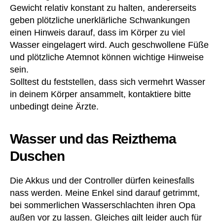
v
hr
Gewicht relativ konstant zu halten, andererseits
er
u
geben plötzliche unerklärliche Schwankungen
d
n
einen Hinweis darauf, dass im Körper zu viel
ü
g
Wasser eingelagert wird. Auch geschwollene Füße
n
e
und plötzliche Atemnot können wichtige Hinweise
n
n
,
er
sein.
er
,
fa
Solltest du feststellen, dass sich vermehrt Wasser
D
hr
in deinem Körper ansammelt, kontaktiere bitte
ri
u
unbedingt deine Ärzte.
v
n
el
g
in
s
Wasser und das Reizthema
e
,
b
Duschen
D
er
u
ic
s
ht
Die Akkus und der Controller dürfen keinesfalls
c
e
,
nass werden. Meine Enkel sind darauf getrimmt,
h
E
bei sommerlichen Wasserschlachten ihren Opa
e
rs
außen vor zu lassen. Gleiches gilt leider auch für
n
,