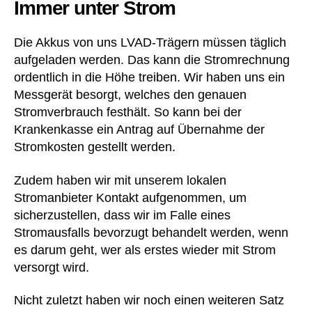
Immer unter Strom
ar
,
zt
kl
,
in
Die Akkus von uns LVAD-Trägern müssen täglich
H
ik
aufgeladen werden. Das kann die Stromrechnung
ei
,
ordentlich in die Höhe treiben. Wir haben uns ein
le
K
Messgerät besorgt, welches den genauen
rd
o
Stromverbrauch festhält. So kann bei der
e
,
nt
Krankenkasse ein Antrag auf Übernahme der
H
ro
e
Stromkosten gestellt werden.
ll
m
e
,
d
,
k
Zudem haben wir mit unserem lokalen
H
o
Stromanbieter Kontakt aufgenommen, um
e
st
sicherzustellen, dass wir im Falle eines
p
e
Stromausfalls bevorzugt behandelt werden, wenn
ar
nf
es darum geht, wer als erstes wieder mit Strom
in
re
versorgt wird.
,
i
,
hi
k
lf
Nicht zuletzt haben wir noch einen weiteren Satz
o