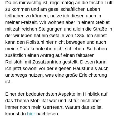
k
Da es mir wichtig ist, regelmäßig an die frische Luft
M
o
zu kommen und am gesellschaftlichen Leben
ar
st
c
teilhaben zu können, nutze ich diesen auch in
e
u
meiner Freizeit. Wir wohnen aber in einem Gebiet
nf
m
mit zahlreichen Steigungen und allein die Straße in
re
ar
der wir leben hat ein Gefälle von 13%. Ich selbst
i
,
,
kann den Rollstuhl hier nicht bewegen und auch
k
M
o
meine Frau konnte ihn nicht schieben. So haben
e
st
zusätzlich einen Antrag auf einen faltbaren
di
e
k
Rollstuhl mit Zusatzantrieb gestellt. Diesen kann
nl
a
ich jetzt sowohl vor der eigenen Haustür als auch
o
m
unterwegs nutzen, was eine große Erleichterung
s
,
e
ist.
K
nt
o
e
,
Einer der bedeutendsten Aspekte im Hinblick auf
st
M
das Thema Mobilität war und ist für mich aber
e
e
n
immer noch mein GerHeart. Warum das so ist,
di
ü
k
kannst du
hier
nachlesen.
b