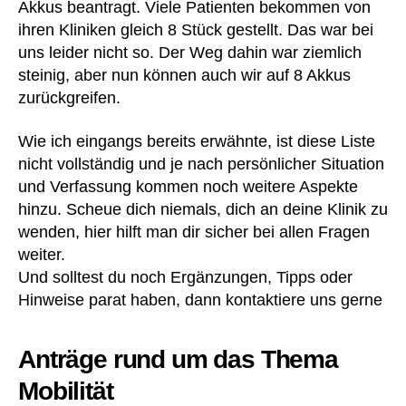
e
,
st
Akkus beantragt. Viele Patienten bekommen von
H
e
ihren Kliniken gleich 8 Stück gestellt. Das war bei
in
nl
uns leider nicht so. Der Weg dahin war ziemlich
w
o
steinig, aber nun können auch wir auf 8 Akkus
ei
s
,
zurückgreifen.
s
K
e
,
o
Wie ich eingangs bereits erwähnte, ist diese Liste
H
st
y
nicht vollständig und je nach persönlicher Situation
e
gi
n
und Verfassung kommen noch weitere Aspekte
e
ü
hinzu. Scheue dich niemals, dich an deine Klinik zu
n
b
wenden, hier hilft man dir sicher bei allen Fragen
e
,
er
weiter.
In
n
Und solltest du noch Ergänzungen, Tipps oder
fe
a
Hinweise parat haben, dann kontaktiere uns gerne
kt
h
io
m
n
,
e
,
Anträge rund um das Thema
I
K
N
ra
Mobilität
R
n