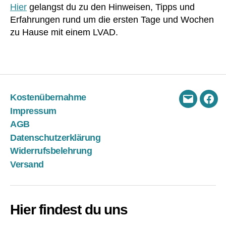
,
Hier
gelangst du zu den Hinweisen, Tipps und
z
P
Erfahrungen rund um die ersten Tage und Wochen
ei
ar
zu Hause mit einem LVAD.
c
k
h
a
e
Schlagwörter
u
n
,
s
M
w
e
ei
Kostenübernahme
s
s
,
E-
Fac
s
Impressum
P
Mail
g
fl
AGB
er
a
Datenschutzerklärung
ät
st
Widerrufsbelehrung
,
er
Versand
N
,
e
P
b
fl
e
e
Hier findest du uns
n
g
w
e