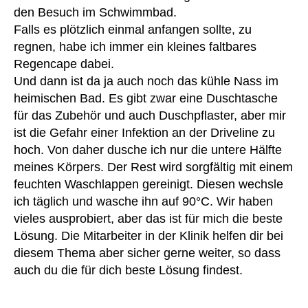
ta
den Besuch im Schwimmbad.
D
tt
u
Falls es plötzlich einmal anfangen sollte, zu
u
s
regnen, habe ich immer ein kleines faltbares
n
c
g
,
Regencape dabei.
h
G
Und dann ist da ja auch noch das kühle Nass im
pf
er
heimischen Bad. Es gibt zwar eine Duschtasche
la
H
für das Zubehör und auch Duschpflaster, aber mir
st
e
ist die Gefahr einer Infektion an der Driveline zu
er
ar
hoch. Von daher dusche ich nur die untere Hälfte
,
t
,
D
meines Körpers. Der Rest wird sorgfältig mit einem
G
u
er
feuchten Waschlappen gereinigt. Diesen wechsle
s
in
ich täglich und wasche ihn auf 90°C. Wir haben
c
n
vieles ausprobiert, aber das ist für mich die beste
ht
u
Lösung. Die Mitarbeiter in der Klinik helfen dir bei
a
n
diesem Thema aber sicher gerne weiter, so dass
s
g
auch du die für dich beste Lösung findest.
c
s
h
w
e
,
er