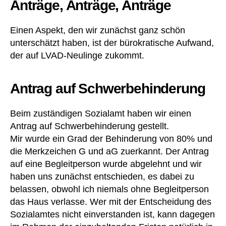
Anträge, Anträge, Anträge
E
t
,
rf
G
a
Einen Aspekt, den wir zunächst ganz schön
e
hr
w
unterschätzt haben, ist der bürokratische Aufwand,
u
ic
der auf LVAD-Neulinge zukommt.
n
ht
g
,
,
er
Antrag auf Schwerbehinderung
H
fa
a
hr
u
Beim zuständigen Sozialamt haben wir einen
u
s
Antrag auf Schwerbehinderung gestellt.
n
ar
Mir wurde ein Grad der Behinderung von 80% und
g
zt
e
die Merkzeichen G und aG zuerkannt. Der Antrag
,
n
,
H
auf eine Begleitperson wurde abgelehnt und wir
er
ei
haben uns zunächst entschieden, es dabei zu
fa
le
belassen, obwohl ich niemals ohne Begleitperson
hr
rd
das Haus verlasse. Wer mit der Entscheidung des
u
e
,
Sozialamtes nicht einverstanden ist, kann dagegen
n
H