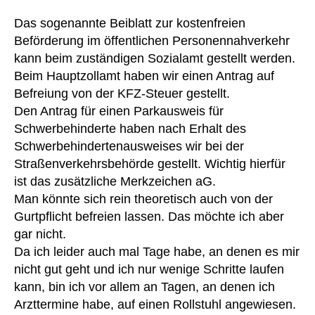
,
k
Das sogenannte Beiblatt zur kostenfreien
K
e
Beförderung im öffentlichen Personennahverkehr
F
n
Z
kann beim zuständigen Sozialamt gestellt werden.
k
-
Beim Hauptzollamt haben wir einen Antrag auf
a
S
s
Befreiung von der KFZ-Steuer gestellt.
te
s
Den Antrag für einen Parkausweis für
u
e
,
Schwerbehinderte haben nach Erhalt des
er
K
Schwerbehindertenausweises wir bei der
,
u
Straßenverkehrsbehörde gestellt. Wichtig hierfür
kl
n
ist das zusätzliche Merkzeichen aG.
in
st
ik
Man könnte sich rein theoretisch auch von der
h
,
er
Gurtpflicht befreien lassen. Das möchte ich aber
K
z
,
gar nicht.
o
L
Da ich leider auch mal Tage habe, an denen es mir
nt
V
nicht gut geht und ich nur wenige Schritte laufen
ro
A
kann, bin ich vor allem an Tagen, an denen ich
ll
D
Arzttermine habe, auf einen Rollstuhl angewiesen.
e
,
,