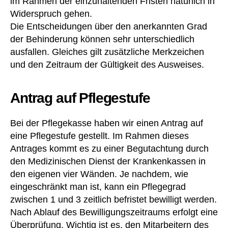
im Rahmen der einzuhaltenden Fristen natürlich in
g
e
s
Widerspruch gehen.
m
b
Die Entscheidungen über den anerkannten Grad
d
,
er
H
der Behinderung können sehr unterschiedlich
ic
e
ausfallen. Gleiches gilt zusätzliche Merkzeichen
ht
p
und den Zeitraum der Gültigkeit des Ausweises.
e
,
ar
E
in
rs
,
Antrag auf Pflegestufe
ta
hi
tt
lf
Bei der Pflegekasse haben wir einen Antrag auf
u
e
,
eine Pflegestufe gestellt. Im Rahmen dieses
n
H
g
,
Antrages kommt es zu einer Begutachtung durch
in
G
w
den Medizinischen Dienst der Krankenkassen in
er
ei
den eigenen vier Wänden. Je nachdem, wie
H
s
eingeschränkt man ist, kann ein Pflegegrad
e
e
,
zwischen 1 und 3 zeitlich befristet bewilligt werden.
ar
H
Nach Ablauf des Bewilligungszeitraums erfolgt eine
t
,
y
Überprüfung. Wichtig ist es, den Mitarbeitern des
G
gi