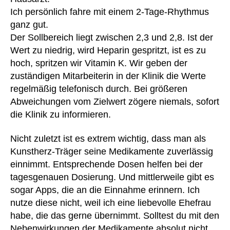
ht
Ich persönlich fahre mit einem 2-Tage-Rhythmus
u
ganz gut.
n
Der Sollbereich liegt zwischen 2,3 und 2,8. Ist der
g
,
Wert zu niedrig, wird Heparin gespritzt, ist es zu
B
hoch, spritzen wir Vitamin K. Wir geben der
ei
bl
zuständigen Mitarbeiterin in der Klinik die Werte
at
regelmäßig telefonisch durch. Bei größeren
t
,
Abweichungen vom Zielwert zögere niemals, sofort
Bl
die Klinik zu informieren.
ut
v
Nicht zuletzt ist es extrem wichtig, dass man als
er
Kunstherz-Träger seine Medikamente zuverlässig
d
einnimmt. Entsprechende Dosen helfen bei der
ü
a
n
tagesgenauen Dosierung. Und mittlerweile gibt es
G
n
sogar Apps, die an die Einnahme erinnern. Ich
,
er
nutze diese nicht, weil ich eine liebevolle Ehefrau
A
,
habe, die das gerne übernimmt. Solltest du mit den
nt
D
Nebenwirkungen der Medikamente absolut nicht
ra