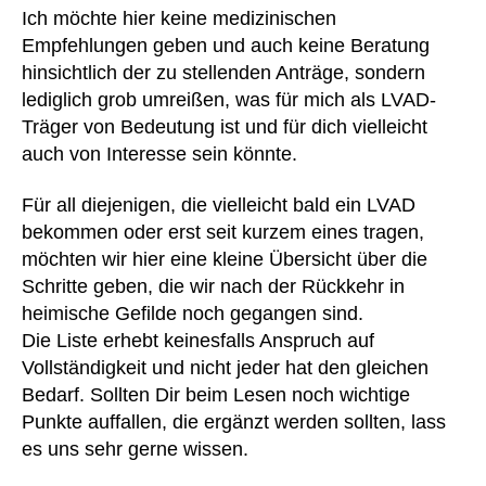
a
nt
Ich möchte hier keine medizinischen
m
li
Empfehlungen geben und auch keine Beratung
e
c
hinsichtlich der zu stellenden Anträge, sondern
nt
h
lediglich grob umreißen, was für mich als LVAD-
e
,
er
M
Träger von Bedeutung ist und für dich vielleicht
P
e
auch von Interesse sein könnte.
er
di
s
k
o
Für all diejenigen, die vielleicht bald ein LVAD
a
n
bekommen oder erst seit kurzem eines tragen,
m
e
möchten wir hier eine kleine Übersicht über die
e
n
Schritte geben, die wir nach der Rückkehr in
nt
n
heimische Gefilde noch gegangen sind.
e
a
Die Liste erhebt keinesfalls Anspruch auf
n
h
pl
Vollständigkeit und nicht jeder hat den gleichen
v
a
er
Bedarf. Sollten Dir beim Lesen noch wichtige
n
,
k
Punkte auffallen, die ergänzt werden sollten, lass
M
e
es uns sehr gerne wissen.
er
hr
k