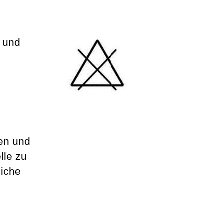
g und
en und
lle zu
liche