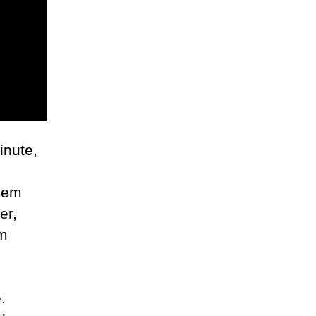
inute,
udem
er,
am
.