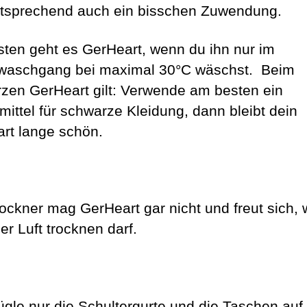
sprechend auch ein bisschen Zuwendung.
ten geht es GerHeart, wenn du ihn nur im
waschgang bei maximal 30°C wäschst. Beim
zen GerHeart gilt: Verwende am besten ein
ittel für schwarze Kleidung, dann bleibt dein
rt lange schön.
ockner mag GerHeart gar nicht und freut sich,
er Luft trocknen darf.
bügle nur die Schultergurte und die Taschen auf