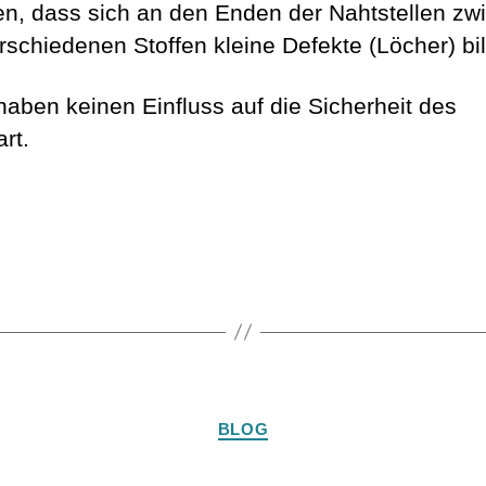
, dass sich an den Enden der Nahtstellen zw
rschiedenen Stoffen kleine Defekte (Löcher) bi
haben keinen Einfluss auf die Sicherheit des
rt.
rter
Kategorien
BLOG