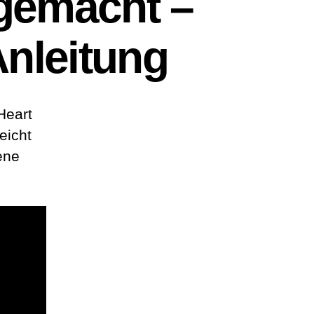
 gemacht –
 Anleitung
Heart
leicht
ene