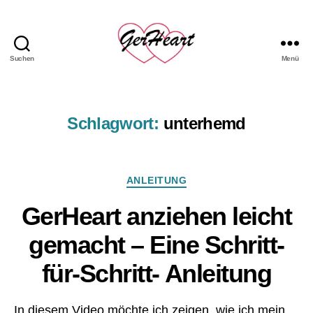
h
el
fe
r
,
Suchen
Menü
GerHeart
H
-
e
das
m
LVAD
d
,
Schlagwort:
unterhemd
Hemd
hil
fe
,
Kategorien
ANLEITUNG
h
v
GerHeart anziehen leicht
a
d
,
gemacht – Eine Schritt-
kli
ni
für-Schritt- Anleitung
k
,
kr
A
a
In diesem Video möchte ich zeigen, wie ich mein