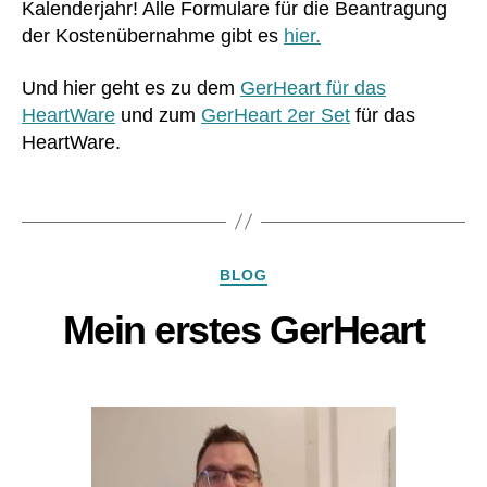
st
Kalenderjahr! Alle Formulare für die Beantragung
p
c
,
e
der Kostenübernahme gibt es
hier.
at
O
n
ie
e
ü
Und hier geht es zu dem
GerHeart für das
nt
k
b
HeartWare
und zum
GerHeart 2er Set
für das
,
o
er
R
HeartWare.
T
n
u
e
a
c
x
Schlagwörter
h
k
St
m
s
a
e
,
a
n
kr
Kategorien
BLOG
c
d
a
k
,
ar
n
Mein erstes GerHeart
s
d
,
k
hi
o
e
rt
,
pt
n
T
i
h
a
m
a
s
al
u
c
e
s
,