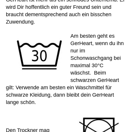
e
i
wird Dir hoffentlich ein guter Freund sein und
ar
m
braucht dementsprechend auch ein bisschen
t
al
Zuwendung.
w
e
ar
S
Am besten geht es
e
,
c
h
GerHeart, wenn du ihn
h
el
o
nur im
fe
n
Schonwaschgang bei
r
,
u
maximal 30°C
H
n
wäschst. Beim
e
g
schwarzen GerHeart
m
d
gilt: Verwende am besten ein Waschmittel für
d
,
er
hil
schwarze Kleidung, dann bleibt dein GerHeart
D
fe
ri
lange schön.
,
v
h
eli
v
n
a
e
,
Den Trockner mag