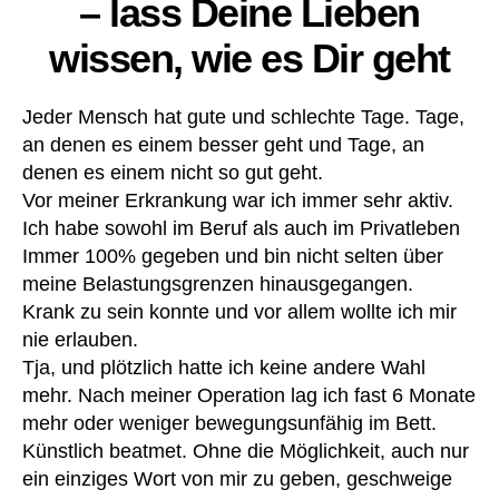
– lass Deine Lieben
at
ie
wissen, wie es Dir geht
nt
,
R
Jeder Mensch hat gute und schlechte Tage. Tage,
u
an denen es einem besser geht und Tage, an
c
denen es einem nicht so gut geht.
k
Vor meiner Erkrankung war ich immer sehr aktiv.
s
Ich habe sowohl im Beruf als auch im Privatleben
a
c
Immer 100% gegeben und bin nicht selten über
k
,
meine Belastungsgrenzen hinausgegangen.
s
Krank zu sein konnte und vor allem wollte ich mir
hi
nie erlauben.
rt
,
Tja, und plötzlich hatte ich keine andere Wahl
T
mehr. Nach meiner Operation lag ich fast 6 Monate
a
mehr oder weniger bewegungsunfähig im Bett.
s
c
Künstlich beatmet. Ohne die Möglichkeit, auch nur
h
ein einziges Wort von mir zu geben, geschweige
e
,