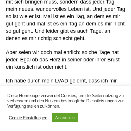
mit sich bringen muss, sondern dass jeder Tag
g
,
e
mein neues, wundervolles Leben ist. Und jeder Tag
W
ar
so ist wie er ist. Mal ist es ein Tag, an dem es mir
e
t
st
m
gut geht und mal ist es ein Tag an dem es mir nicht
e
,
at
so gut geht. Und leider gibt es auch Tage, an
Z
e
denen es mir richtig schlecht geht.
u
3
,
b
H
Aber seien wir doch mal ehrlich: solche Tage hat
e
e
jeder. Egal ob das Herz in seiner oder ihrer Brust
h
m
ein künstlich ist oder nicht.
ör
d
,
hil
Ich habe durch mein LVAD gelernt, dass ich mir
fe
,
und anderen gegenüber ehrlich sein darf und
kli
sogar muss. Dass ich meine Kräfte an nicht so
Diese Homepage verwendet Cookies, um die Seitennutzung zu
ni
verbessern und den Nutzern bestmögliche Dienstleistungen zur
guten Tagen einteilen muss und vor allem, dass ich
Verfügung stellen zu können.
k
,
meinen Lieben sage, wie es mir geht, damit sie
kr
sich keine Sorgen machen.
Cookie Einstellungen
Akzeptieren
a
Wir alle sind nicht alleine und die Menschen in
n