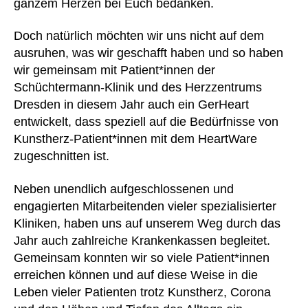
ganzem Herzen bei Euch bedanken.
er
u
n
n
st
n
ü
e
,
Doch natürlich möchten wir uns nicht auf dem
üt
g
,
b
h
z
ausruhen, was wir geschafft haben und so haben
v
er
e
u
wir gemeinsam mit Patient*innen der
er
n
ar
n
Schüchtermann-Klinik und des Herzzentrums
st
a
t
g
,
Dresden in diesem Jahr auch ein GerHeart
a
h
w
W
u
m
entwickelt, dass speziell auf die Bedürfnisse von
ar
e
e
e
,
e
,
Kunstherz-Patient*innen mit dem HeartWare
st
n
,
kr
h
zugeschnitten ist.
e
,
W
a
e
Z
e
n
ar
u
Neben unendlich aufgeschlossenen und
st
k
t
b
engagierten Mitarbeitenden vieler spezialisierter
e
e
w
e
Kliniken, haben uns auf unserem Weg durch das
n
ar
h
Jahr auch zahlreiche Krankenkassen begleitet.
h
e
,
ör
a
Gemeinsam konnten wir so viele Patient*innen
h
u
el
erreichen können und auf diese Weise in die
s
,
fe
Leben vieler Patienten trotz Kunstherz, Corona
K
r
,