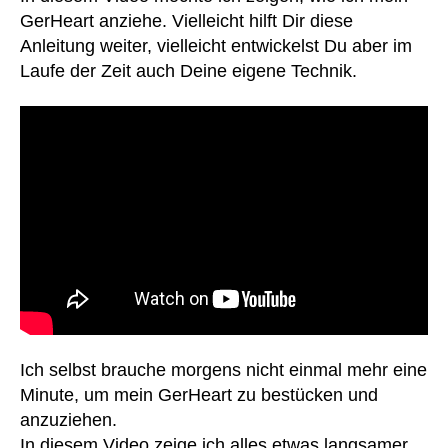
k
n
GerHeart anziehe. Vielleicht hilft Dir diese
k
k
Anleitung weiter, vielleicht entwickelst Du aber im
u
e
Laufe der Zeit auch Deine eigene Technik.
s
,
n
Al
h
lt
a
a
u
g
,
s
,
B
K
at
u
te
n
ri
st
e
h
n
,
er
B
z
,
a
lei
u
c
Ich selbst brauche morgens nicht einmal mehr eine
m
ht
Minute, um mein GerHeart zu bestücken und
w
er
anzuziehen.
oll
,
In diesem Video zeige ich alles etwas langsamer.
e
,