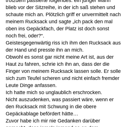
trotzdem passierte folgendes: ein junger Mann
B
n
,
blieb vor der Sitzreihe, in der ich saß stehen und
a
u
schaute mich an. Plötzlich griff er unvermittelt nach
u
nt
m
meinem Rucksack und sagte „ich pack den mal
er
w
oben ins Gepäckfach, der Platz ist doch sonst
h
oll
noch frei, oder?“.
e
e
,
Geistesgegenwärtig riss ich ihm den Rucksack aus
m
H
d
,
der Hand und presste ihn an mich.
e
u
Obwohl es sonst gar nicht meine Art ist, aus der
ar
nt
Haut zu fahren, schrie ich ihn an, dass der die
t
er
m
Finger von meinem Rucksack lassen solle. Er solle
st
at
sich zum Teufel scheren und nicht einfach fremder
üt
e
Leute Dinge anfassen.
z
3
,
Ich hatte mich so unglaublich erschrocken.
u
H
n
Nicht auszudenken, was passiert wäre, wenn er
e
g
,
den Rucksack mit Schwung in die obere
m
W
Gepäckablage befördert hätte…
d
,
e
Zuvor habe ich mir nie Gedanken darüber
hil
st
fe