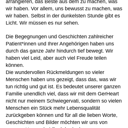
arrangieren, das Beste aus dem zu machen, was
c
h
te
T
h
wir haben. Vor allem, uns bewusst zu machen, was
e
ri
a
e
,
ar
e
wir haben. Selbst in der dunkelsten Stunde gibt es
s
tr
t
n
,
Licht. Wir müssen es nur sehen.
c
a
w
B
h
g
ar
a
e
,
Die Begegnungen und Geschichten zahlreicher
e
e
,
u
tr
Patient*innen und Ihrer Angehörigen haben uns
n
,
H
m
a
durch das ganze Jahr hindurch tief bewegt. Wir
u
e
w
g
haben viel Leid, aber auch viel Freude teilen
nt
m
oll
e
er
können.
d
,
e
,
n
,
h
hil
c
Die wundervollen Rückmeldungen so vieler
u
e
fe
o
Menschen haben uns gezeigt, dass das, was wir
nt
m
,
nt
tun richtig und gut ist. Es bedeutet unserer ganzen
er
d
,
kli
ro
h
Familie unendlich viel, dass wir mit dem GerHeart
u
ni
lle
e
nicht nur meinem Schwiegervati, sondern so vielen
nt
k
,
r
,
m
Menschen ein Stück mehr Lebensqualität
er
K
D
d
,
st
zurückgeben können und für all die lieben Worte,
o
ri
u
üt
st
v
Geschichten und Bilder möchten wir uns von
nt
z
e
eli