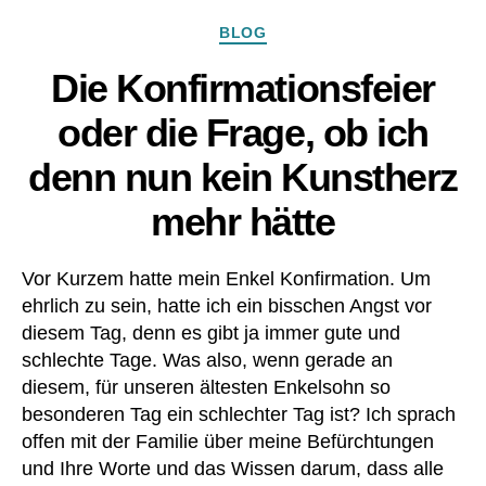
u
,
A
e
,
n
re
Kategorien
D
BLOG
H
g
,
h
,
e
W
Die Konfirmationsfeier
a
,
O
ar
e
re
e
t
oder die Frage, ob ich
st
h
k
m
e
,
a
o
at
denn nun kein Kunstherz
Z
bil
T
e
u
it
e
3
,
mehr hätte
b
at
x
H
e
io
St
e
h
n
,
a
Vor Kurzem hatte mein Enkel Konfirmation. Um
m
ör
R
n
d
,
ehrlich zu sein, hatte ich ein bisschen Angst vor
u
d
hil
diesem Tag, denn es gibt ja immer gute und
c
ar
fe
schlechte Tage. Was also, wenn gerade an
k
d
,
,
diesem, für unseren ältesten Enkelsohn so
s
p
kli
a
besonderen Tag ein schlechter Tag ist? Ich sprach
at
ni
c
ie
offen mit der Familie über meine Befürchtungen
k
,
k
,
nt
und Ihre Worte und das Wissen darum, dass alle
K
s
,