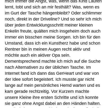
mich immer die Angst, was, wenn das Kind Laufen
nt
kr
lernt, tobt und sich an mir festhält? Was, wenn es
,
a
R
im Gurt der Tasche hängenbleibt? Oder schlimmer
n
u
noch, direkt in der Driveline? Und so sehr ich mich
k
c
über jeden Entwicklungsschritt meiner kleinen
e
k
Enkelin freute, quälten mich insgeheim doch auch
n
s
h
immer ein bisschen meine Sorgen. Ich bin für den
a
a
Umstand, dass ich ein Kunstherz habe und schon
c
u
Rentner bin in meinen Augen recht aktiv und
k
,
s
,
s
möchte auch ein aktiver Opa sein.
K
hi
Dementsprechend machte ich mich auf die Suche
u
rt
,
nach Alternativen zu der üblichen Tasche. Im
n
T
Internet fand ich dann das GerHeart und war von
st
a
der Idee sofort begeistert. Ich musste gar nicht
h
s
er
lange auf mein persönliches Hemd warten und es
c
z
,
kam gerade rechtzeitig. Vor Kurzem machte
h
L
e
,
unsere Kleine ihre ersten Schritte und ich konnte
V
tr
sie ganz ohne Angst dabei an den Händen halten.
A
a