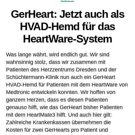
D
h
H
,
a
e
GerHeart: Jetzt auch als
m
u
ar
e
s
,
t
HVAD-Hemd für das
dt
K
m
ro
u
HeartWare-System
at
ni
n
e
c
,
st
3
,
Was lange währt, wird endlich gut. Wir sind
O
h
H
e
er
wahnsinnig stolz, dass wir zusammen mit
e
k
z
,
m
Patienten des Herzzentrums Dresden und der
o
lei
d
,
Schüchtermann-Klinik nun auch ein GerHeart
T
c
hil
HVAD-Hemd für Patienten mit dem HeartWare von
e
ht
fe
Medtronic entwickeln konnten. Wir hoffen von
x
er
,
ganzem Herzen, dass es diesen Patienten
St
,
kli
genauso hilft, wie das GerHeart bisher Patienten
a
m
ni
n
mit dem HeartMate3 hilft. Und auch hier gilt:
e
k
,
d
dt
K
Zahlreiche Krankenkassen übernehmen die
ar
ro
o
Kosten für zwei GerHearts pro Patient und
d
,
ni