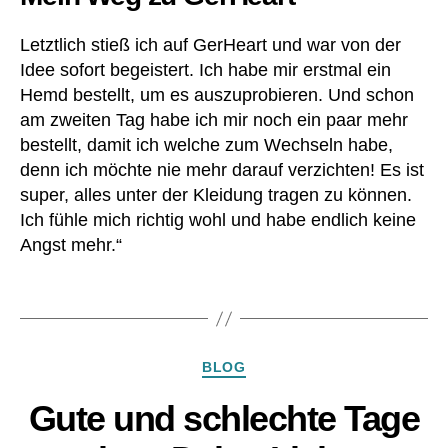
z
,
L
Letztlich stieß ich auf GerHeart und war von der
V
Idee sofort begeistert. Ich habe mir erstmal ein
A
Hemd bestellt, um es auszuprobieren. Und schon
D
am zweiten Tag habe ich mir noch ein paar mehr
,
bestellt, damit ich welche zum Wechseln habe,
O
e
denn ich möchte nie mehr darauf verzichten! Es ist
k
super, alles unter der Kleidung tragen zu können.
o
Ich fühle mich richtig wohl und habe endlich keine
T
Angst mehr.“
e
x
Schlagwörter
St
a
n
Kategorien
d
BLOG
ar
Gute und schlechte Tage
d
,
p