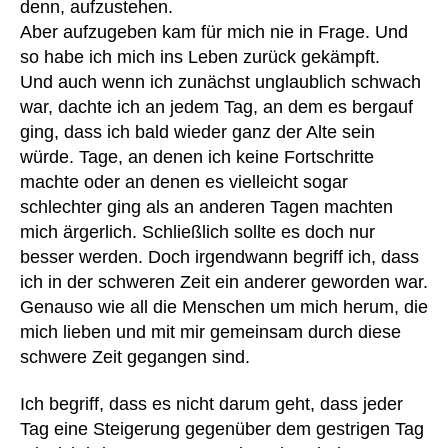
denn, aufzustehen.
tr
Aber aufzugeben kam für mich nie in Frage. Und
a
so habe ich mich ins Leben zurück gekämpft.
g
Und auch wenn ich zunächst unglaublich schwach
e
war, dachte ich an jedem Tag, an dem es bergauf
n
,
u
ging, dass ich bald wieder ganz der Alte sein
nt
würde. Tage, an denen ich keine Fortschritte
er
A
machte oder an denen es vielleicht sogar
h
b
schlechter ging als an anderen Tagen machten
e
b
mich ärgerlich. Schließlich sollte es doch nur
m
ot
besser werden. Doch irgendwann begriff ich, dass
d
,
t
,
ich in der schweren Zeit ein anderer geworden war.
u
B
Genauso wie all die Menschen um mich herum, die
nt
a
er
u
mich lieben und mit mir gemeinsam durch diese
st
m
schwere Zeit gegangen sind.
üt
w
z
oll
Ich begriff, dass es nicht darum geht, dass jeder
u
e
,
Tag eine Steigerung gegenüber dem gestrigen Tag
n
H