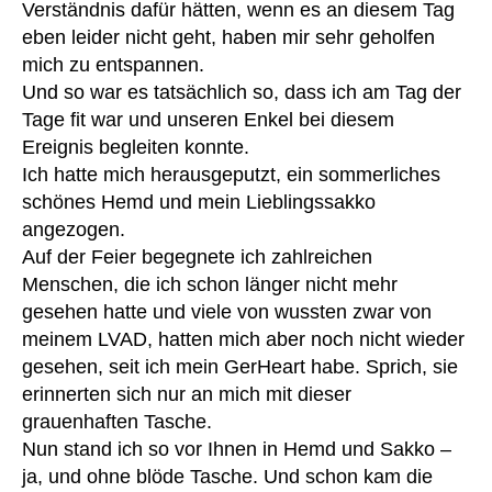
Verständnis dafür hätten, wenn es an diesem Tag
o
el
R
st
eben leider nicht geht, haben mir sehr geholfen
b
u
e
mich zu entspannen.
st
c
n
Und so war es tatsächlich so, dass ich am Tag der
hil
k
ü
fe
Tage fit war und unseren Enkel bei diesem
s
b
,
a
Ereignis begleiten konnte.
er
s
c
Ich hatte mich herausgeputzt, ein sommerliches
n
hi
k
,
schönes Hemd und mein Lieblingssakko
a
rt
,
s
h
angezogen.
T
hi
m
Auf der Feier begegnete ich zahlreichen
a
rt
,
e
,
Menschen, die ich schon länger nicht mehr
s
T
kr
c
gesehen hatte und viele von wussten zwar von
a
a
h
s
meinem LVAD, hatten mich aber noch nicht wieder
n
e
,
c
gesehen, seit ich mein GerHeart habe. Sprich, sie
k
tr
h
erinnerten sich nur an mich mit dieser
e
a
e
,
n
grauenhaften Tasche.
g
tr
h
Nun stand ich so vor Ihnen in Hemd und Sakko –
e
a
a
ja, und ohne blöde Tasche. Und schon kam die
n
,
g
u