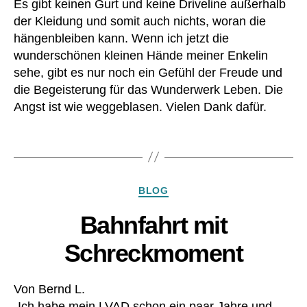
Es gibt keinen Gurt und keine Driveline außerhalb
D
g
der Kleidung und somit auch nichts, woran die
,
e
hängenbleiben kann. Wenn ich jetzt die
O
n
,
e
wunderschönen kleinen Hände meiner Enkelin
u
k
sehe, gibt es nur noch ein Gefühl der Freude und
nt
o
die Begeisterung für das Wunderwerk Leben. Die
er
T
h
Angst ist wie weggeblasen. Vielen Dank dafür.
e
e
x
m
Schlagwörter
St
d
,
a
u
n
nt
Kategorien
d
BLOG
er
ar
st
Bahnfahrt mit
d
,
üt
p
z
Schreckmoment
at
u
ie
n
nt
g
,
Von Bernd L.
,
W
„Ich habe mein LVAD schon ein paar Jahre und