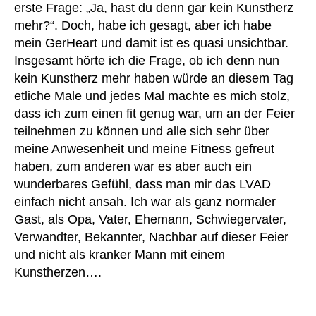
erste Frage: „Ja, hast du denn gar kein Kunstherz
u
e
s
,
nt
mehr?“. Doch, habe ich gesagt, aber ich habe
n
,
K
er
u
mein GerHeart und damit ist es quasi unsichtbar.
ra
h
nt
Insgesamt hörte ich die Frage, ob ich denn nun
n
e
er
kein Kunstherz mehr haben würde an diesem Tag
k
m
h
e
etliche Male und jedes Mal machte es mich stolz,
d
,
e
n
dass ich zum einen fit genug war, um an der Feier
u
m
k
teilnehmen zu können und alle sich sehr über
nt
d
,
a
er
meine Anwesenheit und meine Fitness gefreut
u
s
st
nt
haben, zum anderen war es aber auch ein
s
üt
er
A
wunderbares Gefühl, dass man mir das LVAD
e
,
z
st
b
einfach nicht ansah. Ich war als ganz normaler
K
u
üt
b
u
Gast, als Opa, Vater, Ehemann, Schwiegervater,
n
z
ot
n
Verwandter, Bekannter, Nachbar auf dieser Feier
g
,
u
t
,
st
und nicht als kranker Mann mit einem
v
n
B
h
er
Kunstherzen….
g
,
a
er
st
W
u
z
,
a
Schlagwörter
e
m
L