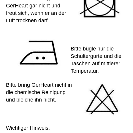
d
,
p
GerHeart gar nicht und
kli
at
freut sich, wenn er an der
ni
ie
Luft trocknen darf.
k
,
nt
kr
,
a
re
n
h
k
a
,
Bitte bügle nur die
e
re
Schultergurte und die
n
h
Taschen auf mittlerer
h
a
Temperatur.
a
bil
u
it
Bitte bring GerHeart nicht in
s
,
at
die chemische Reinigung
K
io
u
und bleiche ihn nicht.
n
,
n
R
st
u
A
h
c
k
er
k
k
Wichtiger Hinweis:
z
,
s