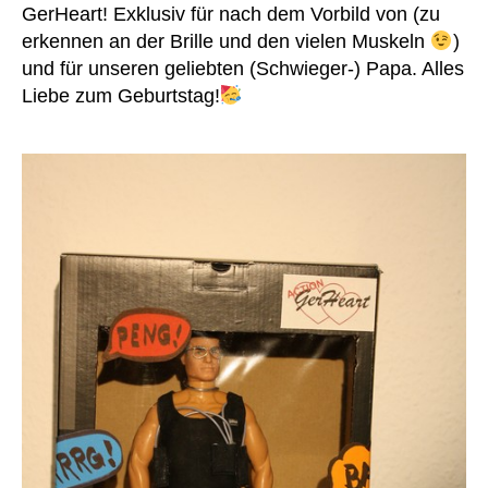
ni
GerHeart! Exklusiv für nach dem Vorbild von (zu
ot
n
,
k
,
t
,
erkennen an der Brille und den vielen Muskeln
)
R
kr
B
u
und für unseren geliebten (Schwieger-) Papa. Alles
a
a
c
Liebe zum Geburtstag!
n
u
k
k
m
s
e
w
a
n
oll
c
h
e
,
k
,
a
H
s
u
e
el
s
,
ar
b
K
t
st
u
m
hil
n
at
fe
st
e
,
h
3
,
s
er
H
hi
z
,
e
rt
,
lei
m
T
c