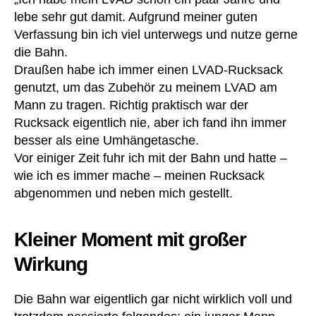
R
e
lebe sehr gut damit. Aufgrund meiner guten
u
st
Verfassung bin ich viel unterwegs und nutze gerne
c
e
,
k
die Bahn.
Z
s
Draußen habe ich immer einen LVAD-Rucksack
u
a
b
genutzt, um das Zubehör zu meinem LVAD am
c
e
Mann zu tragen. Richtig praktisch war der
k
,
h
Rucksack eigentlich nie, aber ich fand ihn immer
s
ör
besser als eine Umhängetasche.
hi
Vor einiger Zeit fuhr ich mit der Bahn und hatte –
rt
,
T
wie ich es immer mache – meinen Rucksack
a
abgenommen und neben mich gestellt.
s
c
Kleiner Moment mit großer
h
A
e
,
b
Wirkung
tr
b
a
ot
g
Die Bahn war eigentlich gar nicht wirklich voll und
t
,
e