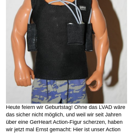
D
v
t
ri
er
w
v
st
ar
eli
a
e
,
n
u
h
e
,
e
el
p
n
,
fe
at
W
r
,
ie
e
H
nt
st
e
,
e
m
re
d
,
h
hil
a
,
fe
re
,
h
h
a
Heute feiern wir Geburtstag! Ohne das LVAD wäre
v
bil
a
das sicher nicht möglich, und weil wir seit Jahren
A
it
d
,
über eine GerHeart Action-Figur scherzen, haben
b
at
kli
wir jetzt mal Ernst gemacht: Hier ist unser Action
b
io