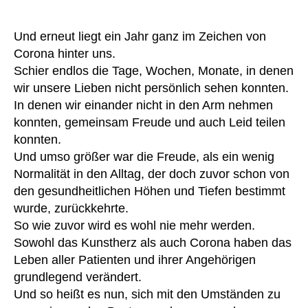
a
u
A
n
c
b
d
Und erneut liegt ein Jahr ganz im Zeichen von
k
b
ar
Corona hinter uns.
s
ot
d
,
a
Schier endlos die Tage, Wochen, Monate, in denen
t
,
p
c
B
wir unsere Lieben nicht persönlich sehen konnten.
at
k
,
a
In denen wir einander nicht in den Arm nehmen
ie
s
u
konnten, gemeinsam Freude und auch Leid teilen
nt
el
m
,
konnten.
b
w
A
R
Und umso größer war die Freude, als ein wenig
st
oll
k
u
Normalität in den Alltag, der doch zuvor schon von
hil
e
,
k
c
den gesundheitlichen Höhen und Tiefen bestimmt
fe
H
u
k
,
e
wurde, zurückkehrte.
s
,
s
s
ar
Al
So wie zuvor wird es wohl nie mehr werden.
a
hi
t
lt
Sowohl das Kunstherz als auch Corona haben das
c
rt
,
m
a
k
,
Leben aller Patienten und ihrer Angehörigen
T
at
g
,
s
grundlegend verändert.
a
e
B
hi
Und so heißt es nun, sich mit den Umständen zu
s
3
,
at
rt
,