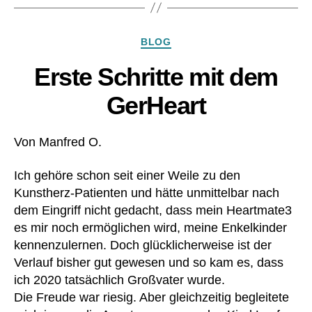
u
st
w
V
e
e
,
oll
A
n
,
Z
e
,
Kategorien
D
BLOG
W
u
H
,
e
b
e
Erste Schritte mit dem
O
st
e
ar
e
e
h
t
GerHeart
k
ör
m
o
at
T
Von Manfred O.
e
e
3
,
x
H
Ich gehöre schon seit einer Weile zu den
St
e
Kunstherz-Patienten und hätte unmittelbar nach
a
m
n
dem Eingriff nicht gedacht, dass mein Heartmate3
d
,
d
es mir noch ermöglichen wird, meine Enkelkinder
hil
ar
kennenzulernen. Doch glücklicherweise ist der
fe
d
,
Verlauf bisher gut gewesen und so kam es, dass
,
p
ich 2020 tatsächlich Großvater wurde.
kli
at
ni
Die Freude war riesig. Aber gleichzeitig begleitete
ie
k
,