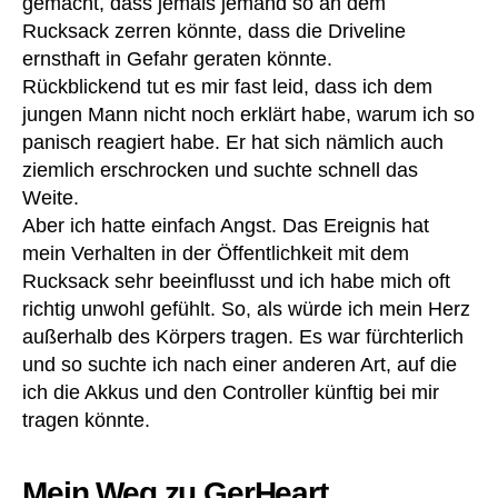
gemacht, dass jemals jemand so an dem
e
,
,
Rucksack zerren könnte, dass die Driveline
Z
kli
ernsthaft in Gefahr geraten könnte.
u
ni
b
Rückblickend tut es mir fast leid, dass ich dem
k
,
e
jungen Mann nicht noch erklärt habe, warum ich so
kr
h
panisch reagiert habe. Er hat sich nämlich auch
a
ör
ziemlich erschrocken und suchte schnell das
n
k
Weite.
e
Aber ich hatte einfach Angst. Das Ereignis hat
n
mein Verhalten in der Öffentlichkeit mit dem
h
Rucksack sehr beeinflusst und ich habe mich oft
a
richtig unwohl gefühlt. So, als würde ich mein Herz
u
außerhalb des Körpers tragen. Es war fürchterlich
s
,
und so suchte ich nach einer anderen Art, auf die
K
u
ich die Akkus und den Controller künftig bei mir
n
tragen könnte.
st
h
Mein Weg zu GerHeart
er