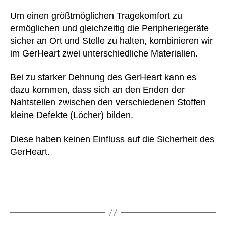
u
lei
a
s
,
Um einen größtmöglichen Tragekomfort zu
c
c
Al
ermöglichen und gleichzeitig die Peripheriegeräte
ht
k
,
lt
sicher an Ort und Stelle zu halten, kombinieren wir
er
s
a
im GerHeart zwei unterschiedliche Materialien.
,
el
g
,
m
b
B
e
Bei zu starker Dehnung des GerHeart kann es
st
at
dt
hil
dazu kommen, dass sich an den Enden der
te
ro
fe
ri
Nahtstellen zwischen den verschiedenen Stoffen
ni
,
e
kleine Defekte (Löcher) bilden.
c
,
s
n
,
O
hi
B
Diese haben keinen Einfluss auf die Sicherheit des
e
rt
,
a
GerHeart.
k
T
u
o
a
m
T
s
w
e
c
oll
x
Schlagwörter
h
e
,
St
e
,
c
a
tr
o