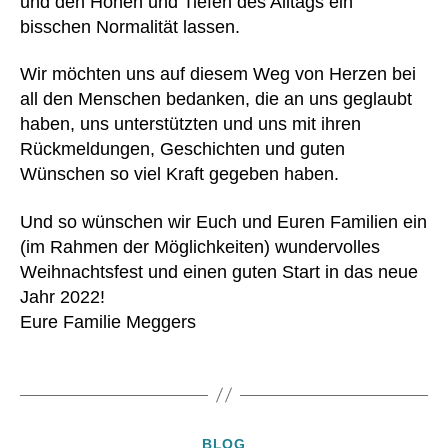
und den Höhen und Tiefen des Alltags ein
ra
H
bisschen Normalität lassen.
n
e
k
m
Wir möchten uns auf diesem Weg von Herzen bei
e
d
,
all den Menschen bedanken, die an uns geglaubt
n
hil
haben, uns unterstützten und uns mit ihren
k
fe
a
,
Rückmeldungen, Geschichten und guten
s
h
Wünschen so viel Kraft gegeben haben.
s
v
A
e
,
a
b
Und so wünschen wir Euch und Euren Familien ein
K
d
,
b
(im Rahmen der Möglichkeiten) wundervolles
u
kli
ot
Weihnachtsfest und einen guten Start in das neue
n
ni
t
,
Jahr 2022!
st
k
,
B
Eure Familie Meggers
h
kr
a
er
a
u
z
,
Schlagwörter
n
m
L
k
w
V
e
oll
A
n
e
,
Kategorien
BLOG