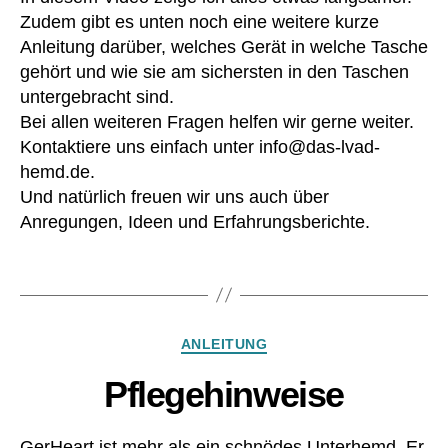
m
c
Zudem gibt es unten noch eine weitere kurze
e
o
dt
Anleitung darüber, welches Gerät in welche Tasche
nt
ro
gehört und wie sie am sichersten in den Taschen
ro
ni
untergebracht sind.
lle
c
,
Bei allen weiteren Fragen helfen wir gerne weiter.
r
,
O
Kontaktiere uns einfach unter info@das-lvad-
D
e
hemd.de.
ri
k
Und natürlich freuen wir uns auch über
v
o
eli
Anregungen, Ideen und Erfahrungsberichte.
T
n
e
e
,
x
Schlagwörter
h
St
e
a
ar
n
Kategorien
ANLEITUNG
t
d
w
ar
Pflegehinweise
ar
d
,
e
,
o
h
pt
GerHeart ist mehr als ein schnödes Unterhemd. Er