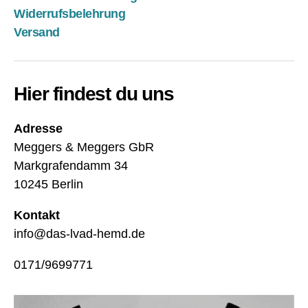
u
c
Widerrufsbelehrung
c
h
Versand
k
o
s
n
a
u
c
n
Hier findest du uns
k
,
g
s
d
Adresse
el
er
b
D
Meggers & Meggers GbR
st
ri
Markgrafendamm 34
hil
v
10245 Berlin
fe
eli
,
n
Kontakt
s
e
,
info@das-lvad-hemd.de
hi
p
rt
,
at
0171/9699771
T
ie
a
nt
s
,