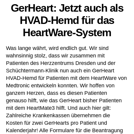
ar
a
GerHeart: Jetzt auch als
üt
d
,
u
z
o
s
,
HVAD-Hemd für das
u
pt
K
n
i
u
HeartWare-System
g
,
m
n
v
al
st
er
Was lange währt, wird endlich gut. Wir sind
e
h
st
S
er
wahnsinnig stolz, dass wir zusammen mit
a
c
z
,
Patienten des Herzzentrums Dresden und der
u
h
lei
Schüchtermann-Klinik nun auch ein GerHeart
e
o
c
HVAD-Hemd für Patienten mit dem HeartWare von
n
,
n
ht
Medtronic entwickeln konnten. Wir hoffen von
W
u
er
e
ganzem Herzen, dass es diesen Patienten
n
,
st
genauso hilft, wie das GerHeart bisher Patienten
g
m
e
d
mit dem HeartMate3 hilft. Und auch hier gilt:
e
er
dt
Zahlreiche Krankenkassen übernehmen die
D
ro
Kosten für zwei GerHearts pro Patient und
ri
ni
Kalenderjahr! Alle Formulare für die Beantragung
v
c
,