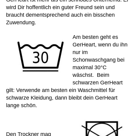
e
i
wird Dir hoffentlich ein guter Freund sein und
ar
m
braucht dementsprechend auch ein bisschen
t
al
Zuwendung.
w
e
ar
S
Am besten geht es
e
,
c
h
GerHeart, wenn du ihn
h
el
o
nur im
fe
n
Schonwaschgang bei
r
,
u
maximal 30°C
H
n
wäschst. Beim
e
g
schwarzen GerHeart
m
d
gilt: Verwende am besten ein Waschmittel für
d
,
er
hil
schwarze Kleidung, dann bleibt dein GerHeart
D
fe
ri
lange schön.
,
v
h
eli
v
n
a
e
,
Den Trockner mag