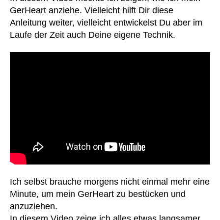
k
n
GerHeart anziehe. Vielleicht hilft Dir diese
k
k
Anleitung weiter, vielleicht entwickelst Du aber im
u
e
Laufe der Zeit auch Deine eigene Technik.
s
,
n
Al
h
lt
a
a
u
g
,
s
,
B
K
at
u
te
n
ri
st
e
h
n
,
er
B
z
,
a
lei
u
c
Ich selbst brauche morgens nicht einmal mehr eine
m
ht
Minute, um mein GerHeart zu bestücken und
w
er
anzuziehen.
oll
,
In diesem Video zeige ich alles etwas langsamer.
e
,