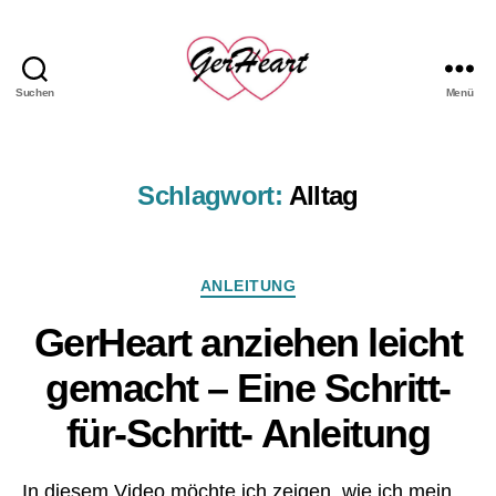
h
el
fe
r
,
Suchen
Menü
GerHeart
H
-
e
das
m
LVAD
d
,
Schlagwort:
Alltag
Hemd
hil
fe
,
Kategorien
ANLEITUNG
h
v
GerHeart anziehen leicht
a
d
,
gemacht – Eine Schritt-
kli
ni
für-Schritt- Anleitung
k
,
kr
A
a
In diesem Video möchte ich zeigen, wie ich mein