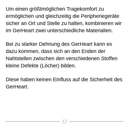
u
lei
a
s
,
Um einen größtmöglichen Tragekomfort zu
c
c
Al
ermöglichen und gleichzeitig die Peripheriegeräte
ht
k
,
lt
sicher an Ort und Stelle zu halten, kombinieren wir
er
s
a
im GerHeart zwei unterschiedliche Materialien.
,
el
g
,
m
b
B
e
Bei zu starker Dehnung des GerHeart kann es
st
at
dt
hil
dazu kommen, dass sich an den Enden der
te
ro
fe
ri
Nahtstellen zwischen den verschiedenen Stoffen
ni
,
e
kleine Defekte (Löcher) bilden.
c
,
s
n
,
O
hi
B
Diese haben keinen Einfluss auf die Sicherheit des
e
rt
,
a
GerHeart.
k
T
u
o
a
m
T
s
w
e
c
oll
x
Schlagwörter
h
e
,
St
e
,
c
a
tr
o