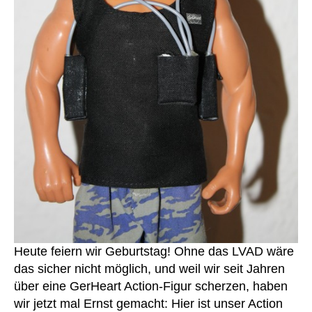
D
v
t
ri
ri
er
w
e
v
st
ar
n
,
eli
a
e
,
B
n
u
h
a
e
,
e
el
u
p
n
,
fe
m
at
W
r
,
w
ie
e
H
oll
nt
st
e
e
,
,
e
m
c
re
d
,
o
h
hil
nt
a
,
fe
ro
re
,
lle
h
h
r
,
a
Heute feiern wir Geburtstag! Ohne das LVAD wäre
v
D
bil
a
ri
das sicher nicht möglich, und weil wir seit Jahren
it
d
,
v
über eine GerHeart Action-Figur scherzen, haben
at
kli
eli
wir jetzt mal Ernst gemacht: Hier ist unser Action
io