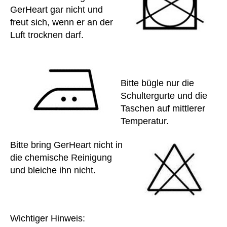
d
,
p
GerHeart gar nicht und
kli
at
freut sich, wenn er an der
ni
ie
Luft trocknen darf.
k
,
nt
kr
,
a
re
n
h
k
a
,
Bitte bügle nur die
e
re
Schultergurte und die
n
h
Taschen auf mittlerer
h
a
Temperatur.
a
bil
u
it
Bitte bring GerHeart nicht in
s
,
at
die chemische Reinigung
K
io
u
und bleiche ihn nicht.
n
,
n
R
st
u
A
h
c
k
er
k
k
Wichtiger Hinweis:
z
,
s