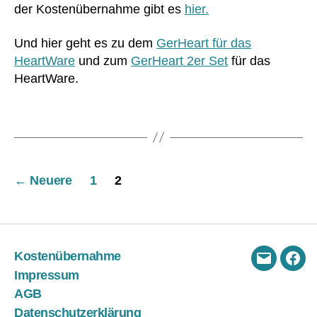
der Kostenübernahme gibt es
hier.
eli
O
n
e
Und hier geht es zu dem
GerHeart für das
e
,
k
HeartWare
und zum
GerHeart 2er Set
für das
p
o
at
HeartWare.
T
ie
e
nt
x
Schlagwörter
,
St
re
a
h
n
Seitennummerierung
a
,
d
←
Neuere
1
2
re
ar
der
h
d
,
a
o
Beiträge
bil
pt
it
i
Kostenübernahme
at
m
E-
Fac
Impressum
io
al
Mail
AGB
n
,
e
R
S
Datenschutzerklärung