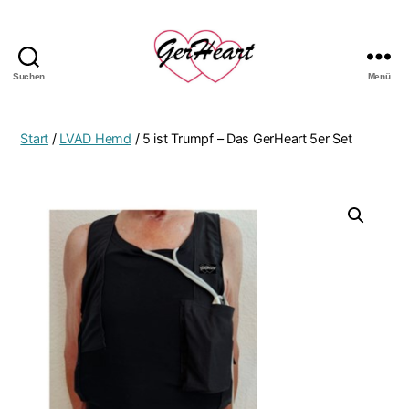
Suchen
Menü
GerHeart
-
das
Start
/
LVAD Hemd
/ 5 ist Trumpf – Das GerHeart 5er Set
LVAD
Hemd